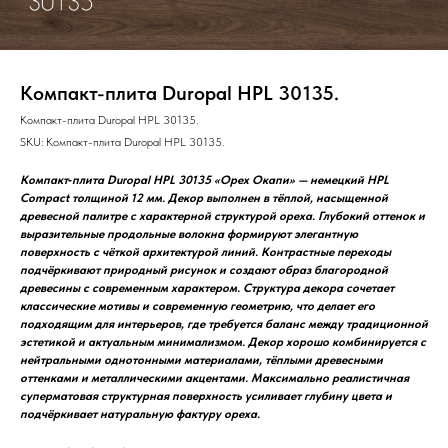
Компакт-плита Duropal HPL 30135.
Компакт-плита Duropal HPL 30135.
SKU:
Компакт-плита Duropal HPL 30135.
Компакт‑плита Duropal HPL 30135 «Орех Окапи» — немецкий HPL
Compact толщиной 12 мм. Декор выполнен в тёплой, насыщенной
древесной палитре с характерной структурой ореха. Глубокий оттенок и
выразительные продольные волокна формируют элегантную
поверхность с чёткой архитектурой линий. Контрастные переходы
подчёркивают природный рисунок и создают образ благородной
древесины с современным характером. Структура декора сочетает
классические мотивы и современную геометрию, что делает его
подходящим для интерьеров, где требуется баланс между традиционной
эстетикой и актуальным минимализмом. Декор хорошо комбинируется с
нейтральными однотонными материалами, тёплыми древесными
оттенками и металлическими акцентами. Максимально реалистичная
суперматовая структурная поверхность усиливает глубину цвета и
подчёркивает натуральную фактуру ореха.