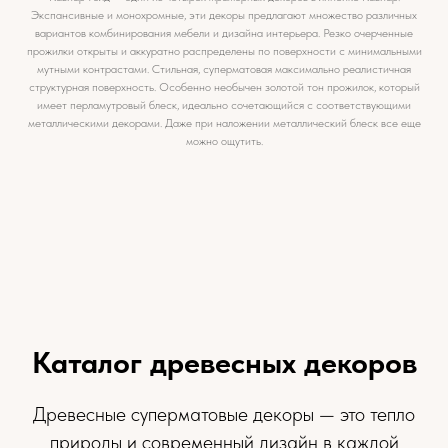
Экспансивные и монохромные, эти декоры предлагают множество различных
вариантов комбинирования мебели и дизайна интерьера. Резко очерченные
прожилки открыты и аккуратно распределены по поверхности с минимальными
мутными контрастами. Стильная, суперматовая максимально реалистичная
структурная поверхность. Особенно необычен золотой тон прожилок, который
имеет перламутровый блеск, идеально сочетающийся с соответствующими
металлическими декорами. Даже при наложении металлический блеск все еще
можно ощутить.
Каталог древесных декоров
Древесные суперматовые декоры — это тепло
природы и современный дизайн в каждой