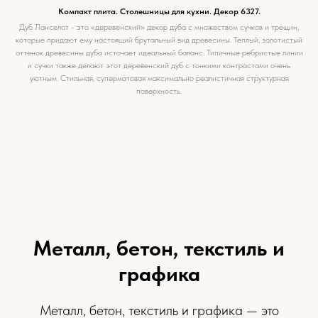
Компакт плита. Столешницы для кухни. Декор 6327.
Дуб Ланселот - это «деревенский» декор дуба с множеством сучков и трещин,
которые придают ему настоящий брутальный вид древесины. Теплый, золотистый
оттенок древесины дуба источает идеальный баланс. Типичные ребристые линии
и сучки также делают этот деревенский дуб с тонкими контрастами очень
уютным. Стильная, суперматовая максимально реалистичная структурная
поверхность.
Металл, бетон, текстиль и
графика
Металл, бетон, текстиль и графика — это