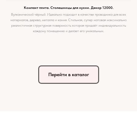
Компакт плита. Столешницы для кухни. Декор 12000.
Вулканический чёрный. Идеально подходит в качестве проводника для всех
материалов, дерева, металла и камня. Стильная, супер матовая максимально
реалистичная структурная поверхность которая придаёт индивидуальность
каждому помещению и делает его уникальным.
Перейти в каталог