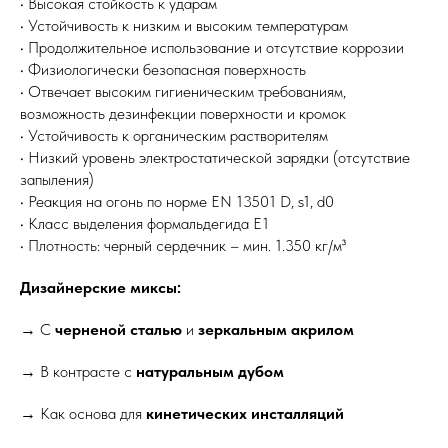
• Высокая стойкость к ударам
• Устойчивость к низким и высоким температурам
• Продолжительное использование и отсутствие коррозии
• Физиологически безопасная поверхность
• Отвечает высоким гигиеническим требованиям,
возможность дезинфекции поверхности и кромок
• Устойчивость к органическим растворителям
• Низкий уровень электростатической зарядки (отсутствие
запыления)
• Реакция на огонь по норме EN 13501 D, s1, d0
• Класс выделения формальдегида E1
• Плотность: черный сердечник – мин. 1.350 кг/м³
Дизайнерские миксы:
→ С
черненой сталью
и
зеркальным акрилом
→ В контрасте с
натуральным дубом
→ Как основа для
кинетических инсталляций