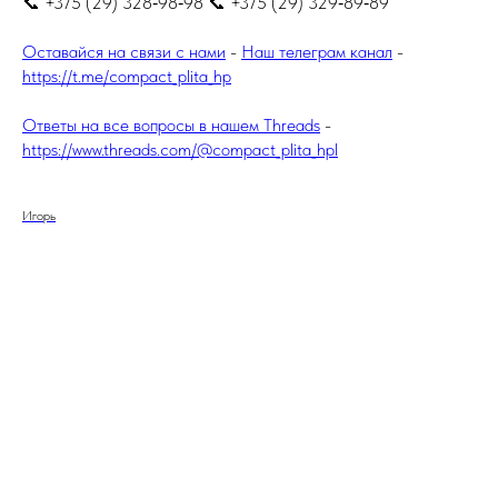
📞 +375 (29) 328‑98‑98 📞 +375 (29) 329‑89‑89
Оставайся на связи с нами
-
Наш телеграм канал
-
https://t.me/compact_plita_hp
Ответы на все вопросы в нашем Threads
-
https://www.threads.com/@compact_plita_hpl
Игорь