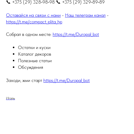
📞 +375 (29) 328‑98‑98 📞 +375 (29) 329‑89‑89
Оставайся на связи с нами
-
Наш телеграм канал
-
https://t.me/compact_plita_hp
Собрал в одном месте:
https://t.me/Duropal_bot
Остатки и куски
Каталог декоров
Полезные статьи
Обсуждения
Заходи, жми старт
https://t.me/Duropal_bot
Игорь